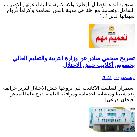
ستجابة لنداء الفصائل الوطنية والإسلامية، وتلبية لدعوتهم للإضراب
لشامل، وتضامناً مع أهلنا في مدينة نابلس الصامدة وإكراماً لأرواح
هدائها الذين […]
صريح صحفي صادر عن وزارة التربية والتعليم العالي
خصوص أكاذيب جيش الاحتلال
يسمبر 16, 2022
ستمرارا لسلسلة الأكاذيب التي يروجها جيش الاحتلال لتبرير جرائمه
د شعبنا ومنشآته الخدماتية ومرافقه العامة، خرج علينا المدعو
فيخاي ادرعي […]