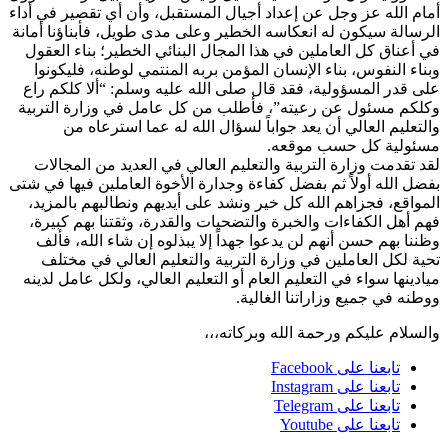
مام الله عز وجل عن إعداد أجيال المستقبل، وأن أي تقصير في أداء
لرسالة سيكون له انعكاسه الخطير وعلى مدى طويل، فأبناؤنا أمانة
ي أعناق كل العاملين في هذا المجال البنائي الخطير؛ بناء العقول
بناء النفوس، بناء الإنسان المؤمن بربه المنتمي لوطنه، فليكونوا
لى قدر المسؤولية، فقد قال صلى الله عليه وسلم: “ألا كلكم راع
كلكم مسئول عن رعيته”، فأطلب من كل عامل في وزارة التربية
التعليم العالي أن يعد جواباً لسؤال الله له عما استرعاه من
سئولية كل حسب موقعه.
قد تقدمت وزارة التربية والتعليم العالي في العديد من المجالات
فضل الله أولاً ثم بفضل كفاءة وجدارة الأخوة العاملين فيها في شتى
لمواقع، فجزاهم الله كل خير ونشد على أيديهم ونطالبهم بالمزيد،
هم أهل الكفاءات والخبرة والتضحيات والقدرة، وثقتنا بهم كبيرة،
ظننا بهم حسن أنهم لن يدعوا جهداً إلا يبذلوه إن شاء الله، فألف
حية لكل العاملين في وزارة التربية والتعليم العالي في مختلف
يادينها سواء في التعليم العام أو التعليم العالي، ولكل عامل لدينه
وطنه في جميع وزاراتنا الغالية.
السلام عليكم ورحمة الله وبركاته،،،
تابعنا على Facebook
تابعنا على Instagram
تابعنا على Telegram
تابعنا على Youtube