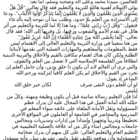
لعالمين، سيدنا محمد وعلى آله وصحبه وسلم، أما بعد:
ولي الإسلام أهمية هائلة للتربية والتعليم فقد قال تعالى: “قُلْ هَلْ
َسْتَوِي الَّذِينَ يَعْلَمُونَ وَالَّذِينَ لَا يَعْلَمُونَ إِنَّمَا يَتَذَكَّرُ أُوْلُوا الْأَلْبَابِ”، ودعا
لى الاستزادة من العلم بلا حدود، وطلب منا أن نتوجه إليه بالدعاء
نقول: “وَقُل رَّبِّ زِدْنِي عِلْمًا”، وما هذا إلا لما للتربية والتعليم من أثر
ائل في تقدم الأمم والشعوب ورقيها، بل وقربها إلى الله؛ فقد قال
عالى: “إِنَّمَا يَخْشَى اللَّهَ مِنْ عِبَادِهِ الْعُلَمَاء إِنَّ اللَّهَ عَزِيزٌ غَفُورٌ”.
ن هنا سعينا في وزارة التربية والتعليم العالي إلى الاهتمام ليس
قط بالمعلومات والمفاهيم والمهارات العملية التي نقدمها لأبنائنا
لطلبة ولكن كان هناك اهتمام مكافئ بالقيم والأخلاق والتربية الدينية
نطلاقاً من الفلسفة الإسلامية التي لا تفصل بين العلم والتقوى،
التي ترى أن العالم لابد أن يكون ذا خلق ودين، وأن حامل العلم إن
جرد من القيم والأخلاق لم يكن العلم كافياً لتزكيته ورحم الله
لشاعر إذ يقول:
و أن للعلم دون التقى شرف لكان خير خلق الله
بليس
ذا فإن التعليم رسالة سامية قبل أن يكون وظيفة ومهنة، وكلُ من
مَّله الله أمانة العمل في هذا المجال عليه أن يدرك عظم
لمسؤولية وثقل الأمانة الملقاة على عاتقه سواء المعلم في
لمدرسة والمحاضر في الجامعة أو العاملون في المواقع الأخرى
خطيطاً وتدريباً وتجهيزاً وإمداداً من إدارات ومديريات ومجالس
امعات ومجالس أمناء وكل من له علاقة بالعملية التعليمية في
لتعليم العام والتعليم العالي؛ على كل منهم أن يدرك ضخامة
لمسؤولية وأن موقعه تكليف ثقيل وليس تشريف نبيل، وأنه مسؤول